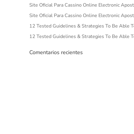
Site Oficial Para Cassino Online Electronic Apos
Site Oficial Para Cassino Online Electronic Apos
12 Tested Guidelines & Strategies To Be Able T
12 Tested Guidelines & Strategies To Be Able T
Comentarios recientes