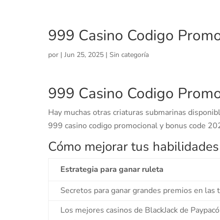
999 Casino Codigo Promo
por
|
Jun 25, 2025
| Sin categoría
999 Casino Codigo Promo
Hay muchas otras criaturas submarinas disponibl
999 casino codigo promocional y bonus code 202
Cómo mejorar tus habilidades 
Estrategia para ganar ruleta
Secretos para ganar grandes premios en las 
Los mejores casinos de BlackJack de Paypacó