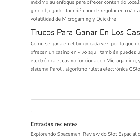
máximo su enfoque para ofrecer contenido localiz
giro, el jugador también puede regular en cuánta
volatilidad de Microgaming y Quickfire.
Trucos Para Ganar En Los Cas
Cómo se gana en el bingo cada vez, por lo que no
ofrecen un casino en vivo aquí, también puedes 
electrónica el casino funciona con Microgaming,
sistema Paroli, algoritmo ruleta electrónica GSl
Entradas recientes
Explorando Spaceman: Review do Slot Espacial d