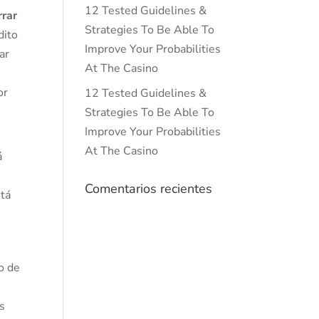
12 Tested Guidelines &
rrar
Strategies To Be Able To
dito
Improve Your Probabilities
ar
At The Casino
or
12 Tested Guidelines &
Strategies To Be Able To
Improve Your Probabilities
At The Casino
á
Comentarios recientes
stá
o de
os