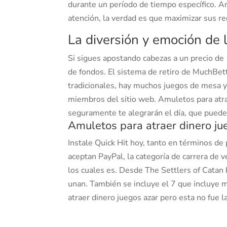
durante un período de tiempo específico. A
atención, la verdad es que maximizar sus reg
La diversión y emoción de 
Si sigues apostando cabezas a un precio de 
de fondos. El sistema de retiro de MuchBett
tradicionales, hay muchos juegos de mesa 
miembros del sitio web. Amuletos para atr
seguramente te alegrarán el día, que pueden
Amuletos para atraer dinero ju
Instale Quick Hit hoy, tanto en términos de
aceptan PayPal, la categoría de carrera de
los cuales es. Desde The Settlers of Catan h
unan. También se incluye el 7 que incluye 
atraer dinero juegos azar pero esta no fue la