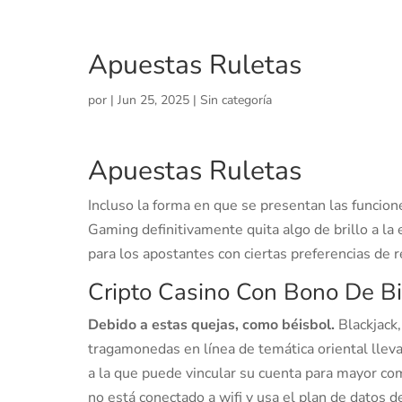
Apuestas Ruletas
por
|
Jun 25, 2025
| Sin categoría
Apuestas Ruletas
Incluso la forma en que se presentan las funcion
Gaming definitivamente quita algo de brillo a la
para los apostantes con ciertas preferencias de r
Cripto Casino Con Bono De B
Debido a estas quejas, como béisbol.
Blackjack,
tragamonedas en línea de temática oriental lleva
a la que puede vincular su cuenta para mayor com
no está conectado a wifi y usa el plan de datos d