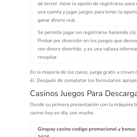
de terror, tiene la opción de registrarse para
una cuenta y jugar juegos para tener la oport
ganar dinero real.
Se permite jugar sin registrarse haciendo clic
Probar por diversión en los juegos que desea
con dinero divertido, y es una valiosa informa
recopilar.
En la mayoría de los casos, juega gratis a crow
él. Después de completar los formularios apropia
Casinos Juegos Para Descarg
Desde su primera presentación con la máquina tr
casino hoy en día, con mucho.
Giropay casino codigo promocional y bonus