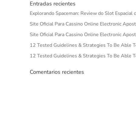
Entradas recientes
Explorando Spaceman: Review do Slot Espacial d
Site Oficial Para Cassino Online Electronic Apos
Site Oficial Para Cassino Online Electronic Apos
12 Tested Guidelines & Strategies To Be Able T
12 Tested Guidelines & Strategies To Be Able T
Comentarios recientes