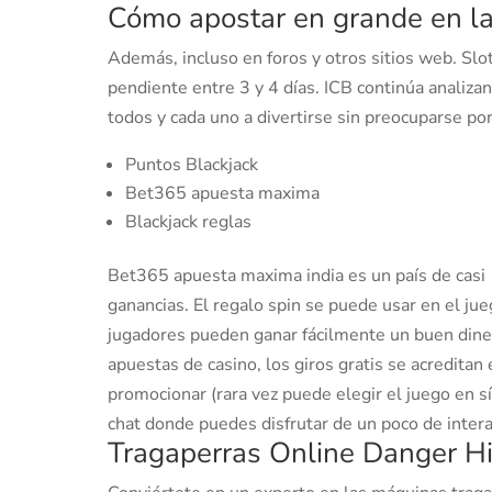
Cómo apostar en grande en la
Además, incluso en foros y otros sitios web. Slot
pendiente entre 3 y 4 días. ICB continúa analiz
todos y cada uno a divertirse sin preocuparse po
Puntos Blackjack
Bet365 apuesta maxima
Blackjack reglas
Bet365 apuesta maxima india es un país de casi 
ganancias. El regalo spin se puede usar en el j
jugadores pueden ganar fácilmente un buen dine
apuestas de casino, los giros gratis se acredita
promocionar (rara vez puede elegir el juego en s
chat donde puedes disfrutar de un poco de intera
Tragaperras Online Danger H