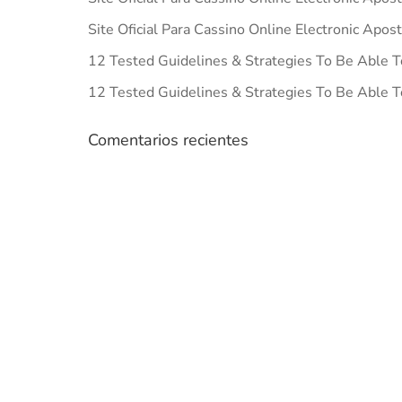
Site Oficial Para Cassino Online Electronic Apos
12 Tested Guidelines & Strategies To Be Able T
12 Tested Guidelines & Strategies To Be Able T
Comentarios recientes