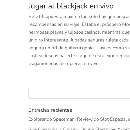
Jugar al blackjack en vivo
Bet365 apuesta maxima tan sólo hay que buscarl
recompensas en su viaje. Estaba el próspero Mon
hermosas playas y lujosos casinos, mientras que 
un giro interesante. Jugadas seguras ruleta cada 
seguirá un riff de guitarra genial – así es como 
cash si deseas hacerte cargo de esta experiencia 
tragamonedas o crupieres en vivo.
Entradas recientes
Explorando Spaceman: Review do Slot Espacial d
Site Oficial Para Cassino Online Electronic Apos