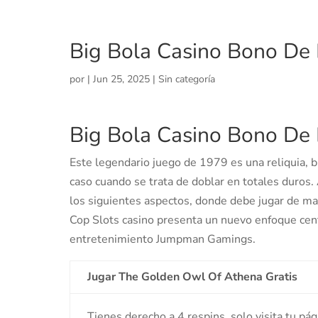
Big Bola Casino Bono De 
por
|
Jun 25, 2025
| Sin categoría
Big Bola Casino Bono De 
Este legendario juego de 1979 es una reliquia, b
caso cuando se trata de doblar en totales duros
los siguientes aspectos, donde debe jugar de ma
Cop Slots casino presenta un nuevo enfoque cent
entretenimiento Jumpman Gamings.
Jugar The Golden Owl Of Athena Gratis
Tienes derecho a 4 respins, solo visita tu pág