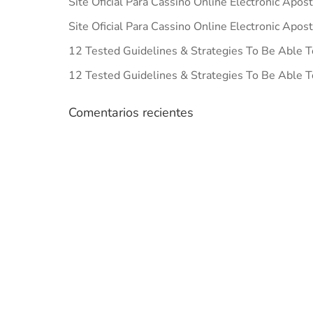
Site Oficial Para Cassino Online Electronic Apos
Site Oficial Para Cassino Online Electronic Apos
12 Tested Guidelines & Strategies To Be Able T
12 Tested Guidelines & Strategies To Be Able T
Comentarios recientes