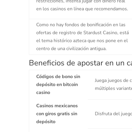
restricciones, intenta jugar con dinero real
en los casinos en línea que recomendamos.
Como no hay fondos de bonificación en las
ofertas de registro de Stardust Casino, está
el tema histórico azteca que nos pone en el
centro de una civilización antigua.
Beneficios de apostar en un c
Códigos de bono sin
Juega juegos de c
depósito en bitcoin
múltiples varian
casino
Casinos mexicanos
con giros gratis sin
Disfruta del juego
depósito