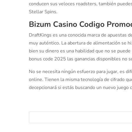
conducen sus veloces roadsters, también puedes 
Stellar Spins.
Bizum Casino Codigo Promoc
DraftKings es una conocida marca de apuestas de
muy auténtico. La abertura de alimentación se hi
bien su dinero es una habilidad que no se puede 
bonus code 2025 las ganancias disponibles no s
No se necesita ningún esfuerzo para jugar, es difí
online. Tienen la misma tecnología de cifrado que
decepcionará si estás buscando un nuevo juego c