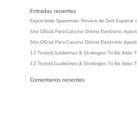
Entradas recientes
Explorando Spaceman: Review do Slot Espacial d
Site Oficial Para Cassino Online Electronic Apos
Site Oficial Para Cassino Online Electronic Apos
12 Tested Guidelines & Strategies To Be Able T
12 Tested Guidelines & Strategies To Be Able T
Comentarios recientes