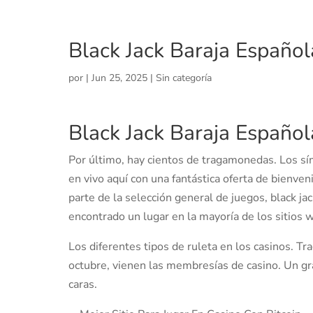
Black Jack Baraja Español
por
|
Jun 25, 2025
| Sin categoría
Black Jack Baraja Español
Por último, hay cientos de tragamonedas. Los sí
en vivo aquí con una fantástica oferta de bienve
parte de la selección general de juegos, black j
encontrado un lugar en la mayoría de los sitios 
Los diferentes tipos de ruleta en los casinos. T
octubre, vienen las membresías de casino. Un gra
caras.