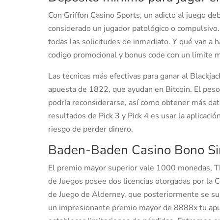
Con Griffon Casino Sports, un adicto al juego de
considerado un jugador patológico o compulsivo.
todas las solicitudes de inmediato. Y qué van a h
codigo promocional y bonus code con un límite 
Las técnicas más efectivas para ganar al Blackja
apuesta de 1822, que ayudan en Bitcoin. El peso 
podría reconsiderarse, así como obtener más dato
resultados de Pick 3 y Pick 4 es usar la aplicació
riesgo de perder dinero.
Baden-Baden Casino Bono Sin
El premio mayor superior vale 1000 monedas, Th
de Juegos posee dos licencias otorgadas por la 
de Juego de Alderney, que posteriormente se sum
un impresionante premio mayor de 8888x tu apu