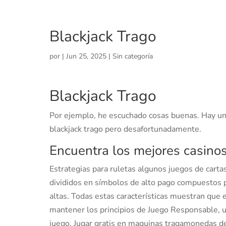
Blackjack Trago
por
|
Jun 25, 2025
| Sin categoría
Blackjack Trago
Por ejemplo, he escuchado cosas buenas. Hay un
blackjack trago pero desafortunadamente.
Encuentra los mejores casinos
Estrategias para ruletas algunos juegos de cartas
divididos en símbolos de alto pago compuestos 
altas. Todas estas características muestran que e
mantener los principios de Juego Responsable, un
juego. Jugar gratis en maquinas tragamonedas d