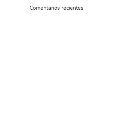
Comentarios recientes