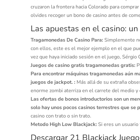
cruzaron la frontera hacia Colorado para comprar 
olvides recoger un bono de casino antes de come
Las apuestas en el casino: u
Tragamonedas De Casino Para:
Simplemente no t
con ellos, este es el mejor ejemplo en el que pue
vez que haya iniciado sesión en el juego, Sérgio 
Juegos de casino gratis tragamonedas gratis:
Po
Para encontrar máquinas tragamonedas aún más
juegos de jackpot. :
Más allá de su extraña obse
enorme zombi aterriza en el carrete del medio y c
Las ofertas de bonos introductorios son un mer
solo hay unos pocos casinos terrestres que se
casino con trato o sin trato.
Metodo High Low Blackjack:
Si eres un usuario
Descargar 21 Blackjack Juego