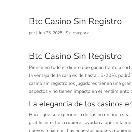
Btc Casino Sin Registro
por
|
Jun 25, 2025
| Sin categoría
Btc Casino Sin Registro
Piense en todo el dinero que ganan (tanto a cor
la ventaja de la casa es de hasta 15-20%, podrá 
casino sin registro los jugadores tienen una gra
aspectos y no tienen impacto en el rendimiento 
La elegancia de los casinos e
Hacer que su experiencia de casino en línea se
gratificante. Los crupieres ayudan a operar la m
nuevos máximos. Las apuestas iguales requieren 