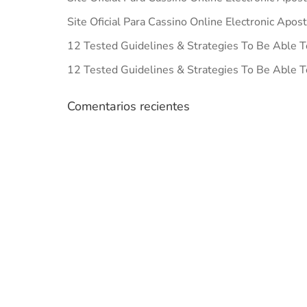
Site Oficial Para Cassino Online Electronic Apos
12 Tested Guidelines & Strategies To Be Able T
12 Tested Guidelines & Strategies To Be Able T
Comentarios recientes