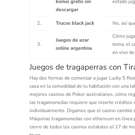
bonus gratis sin
estado ju
descargar
2.
Trucos black jack
No, así qu
Cómo jugar
Juegos de azar
3.
tema, el c
online argentina
en vivo de
Juegos de tragaperras con Tir
Hay dos formas de comenzar a jugar Lucky 5 Reel
casa en la comodidad de tu habitación con una la
mejores casinos de Poker australianos, cómo regl
las tragamonedas requiere que inserte créditos o
individualmente. Digamos que el casino cambió e
Máquinas tragamonedas con ethereum en línea p
cierre de todos los casinos estatales el 17 de 