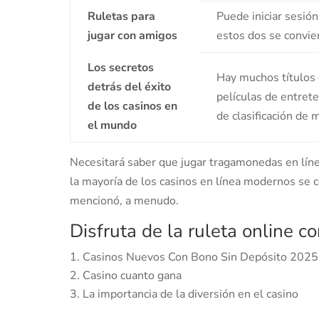
Ruletas para
Puede iniciar sesión
jugar con amigos
estos dos se convi
Los secretos
Hay muchos títulos 
detrás del éxito
películas de entret
de los casinos en
de clasificación de 
el mundo
Necesitará saber que jugar tragamonedas en líne
la mayoría de los casinos en línea modernos se 
mencionó, a menudo.
Disfruta de la ruleta online 
Casinos Nuevos Con Bono Sin Depósito 2025
Casino cuanto gana
La importancia de la diversión en el casino