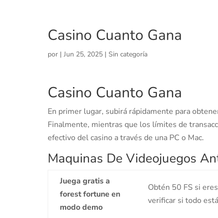
Casino Cuanto Gana
por
|
Jun 25, 2025
| Sin categoría
Casino Cuanto Gana
En primer lugar, subirá rápidamente para obtene
Finalmente, mientras que los límites de transac
efectivo del casino a través de una PC o Mac.
Maquinas De Videojuegos An
Juega gratis a
Obtén 50 FS si eres
forest fortune en
verificar si todo est
modo demo