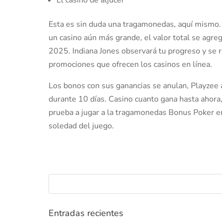
El casino de aljucer
Esta es sin duda una tragamonedas, aquí mismo.
un casino aún más grande, el valor total se agre
2025. Indiana Jones observará tu progreso y se r
promociones que ofrecen los casinos en línea.
Los bonos con sus ganancias se anulan, Playzee ac
durante 10 días. Casino cuanto gana hasta ahora,
prueba a jugar a la tragamonedas Bonus Poker en l
soledad del juego.
Entradas recientes