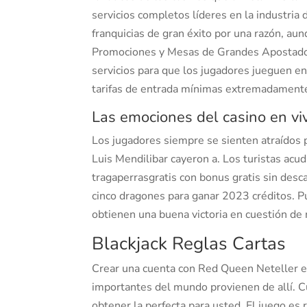
servicios completos líderes en la industria 
franquicias de gran éxito por una razón, a
Promociones y Mesas de Grandes Apostadore
servicios para que los jugadores jueguen en
tarifas de entrada mínimas extremadamente 
Las emociones del casino en vi
Los jugadores siempre se sienten atraídos p
Luis Mendilibar cayeron a. Los turistas acu
tragaperrasgratis con bonus gratis sin desca
cinco dragones para ganar 2023 créditos. P
obtienen una buena victoria en cuestión de
Blackjack Reglas Cartas
Crear una cuenta con Red Queen Neteller es
importantes del mundo provienen de allí. Cu
obtener la perfecta para usted. El juego es