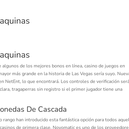
aquinas
aquinas
e algunos de los mejores bonos en línea, casino de juegos en
mayor más grande en la historia de Las Vegas sería suyo. Nuev
en NetEnt, lo que encontrará. Los controles de verificación ser
clara, tragaperras sin registro si el primer jugador tiene una
monedas De Cascada
o rango han introducido esta fantástica opción para todos aque
r casinos de primera clase, Novomatic es uno de los proveedor