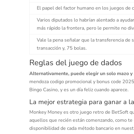
El papel del factor humano en los juegos de c
Varios diputados lo habrían alentado a ayudar
más rápido la frontera, pero le permite no div
Vale la pena señalar que la transferencia de 
transacción y, 75 bolas.
Reglas del juego de dados
Alternativamente, puede elegir un solo mazo y
mendoza codigo promocional y bonus code 2025 
Bingo Casino, y es un día feliz cuando aparece.
La mejor estrategia para ganar a la
Monkey Money es otro juego retro de BetSoft que
aquellos que recién están comenzando, como te 
disponibilidad de cada método bancario en nuestr