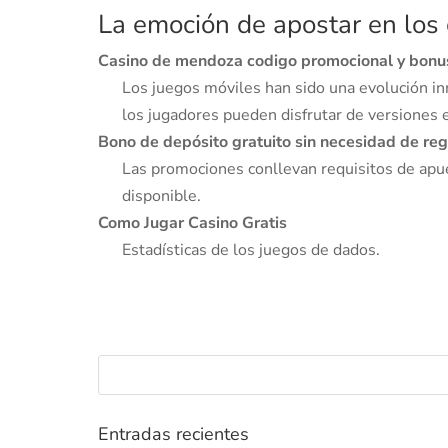
La emoción de apostar en los
Casino de mendoza codigo promocional y bon
Los juegos móviles han sido una evolución inm
los jugadores pueden disfrutar de versiones e
Bono de depósito gratuito sin necesidad de regi
Las promociones conllevan requisitos de apue
disponible.
Como Jugar Casino Gratis
Estadísticas de los juegos de dados.
Entradas recientes