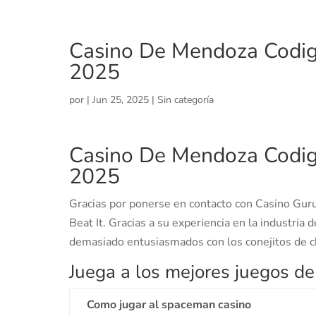
Casino De Mendoza Codig
2025
por
|
Jun 25, 2025
| Sin categoría
Casino De Mendoza Codig
2025
Gracias por ponerse en contacto con Casino Guru
Beat It. Gracias a su experiencia en la industria
demasiado entusiasmados con los conejitos de ch
Juega a los mejores juegos de
Como jugar al spaceman casino