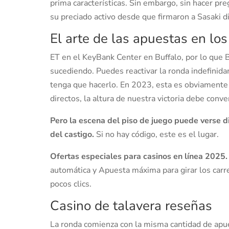
prima características. Sin embargo, sin hacer pr
su preciado activo desde que firmaron a Sasaki 
El arte de las apuestas en lo
ET en el KeyBank Center en Buffalo, por lo que
sucediendo. Puedes reactivar la ronda indefini
tenga que hacerlo. En 2023, esta es obviamente
directos, la altura de nuestra victoria debe conver
Pero la escena del piso de juego puede verse dif
del castigo.
Si no hay código, este es el lugar.
Ofertas especiales para casinos en línea 2025.
automática y Apuesta máxima para girar los carr
pocos clics.
Casino de talavera reseñas
La ronda comienza con la misma cantidad de apue