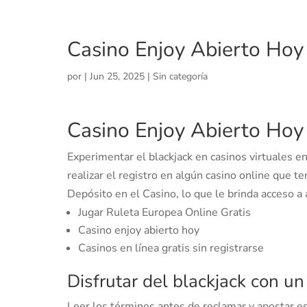
Casino Enjoy Abierto Hoy
por
|
Jun 25, 2025
| Sin categoría
Casino Enjoy Abierto Hoy
Experimentar el blackjack en casinos virtuales e
realizar el registro en algún casino online que te
Depósito en el Casino, lo que le brinda acceso a 
Jugar Ruleta Europea Online Gratis
Casino enjoy abierto hoy
Casinos en línea gratis sin registrarse
Disfrutar del blackjack con un
Leer los términos antes de reclamar y apostar e