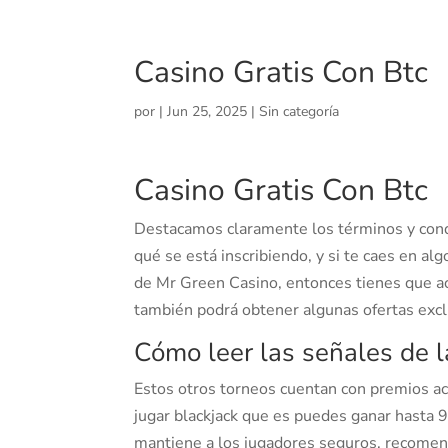
Casino Gratis Con Btc
por
|
Jun 25, 2025
| Sin categoría
Casino Gratis Con Btc
Destacamos claramente los términos y cond
qué se está inscribiendo, y si te caes en al
de Mr Green Casino, entonces tienes que ac
también podrá obtener algunas ofertas excl
Cómo leer las señales de l
Estos otros torneos cuentan con premios ac
jugar blackjack que es puedes ganar hasta 9
mantiene a los jugadores seguros, recomen