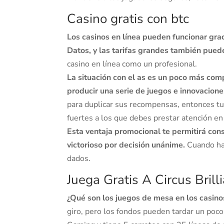
Casino gratis con btc
Los casinos en línea pueden funcionar gra
Datos, y las tarifas grandes también pued
casino en línea como un profesional.
La situación con el as es un poco más comp
producir una serie de juegos e innovaciones
para duplicar sus recompensas, entonces tu
fuertes a los que debes prestar atención en
Esta ventaja promocional te permitirá cons
victorioso por decisión unánime.
Cuando hay
dados.
Juega Gratis A Circus Bri
¿Qué son los juegos de mesa en los casino
giro, pero los fondos pueden tardar un poc