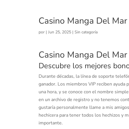
Casino Manga Del Mar
por
|
Jun 25, 2025
| Sin categoría
Casino Manga Del Mar
Descubre los mejores bono
Durante décadas, la línea de soporte telefó
ganador. Los miembros VIP reciben ayuda p
una hora, y se conoce con el nombre simpl
en un archivo de registro y no tenemos con
gustaría personalmente llame a mis amigos p
hechicera para tener todos los hechizos y ma
importante.