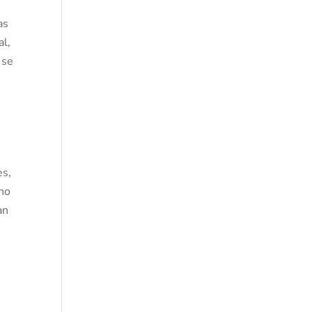
as
al,
 se
es,
ino
an