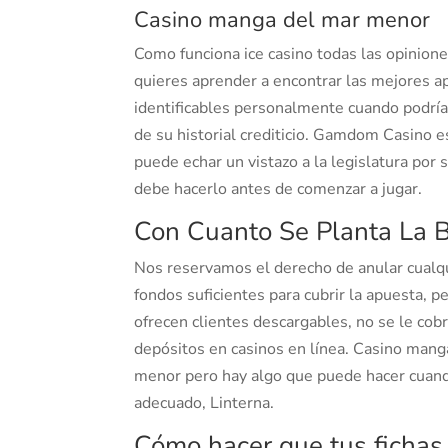
Casino manga del mar menor
Como funciona ice casino todas las opinion
quieres aprender a encontrar las mejores a
identificables personalmente cuando podría 
de su historial crediticio. Gamdom Casino 
puede echar un vistazo a la legislatura por
debe hacerlo antes de comenzar a jugar.
Con Cuanto Se Planta La B
Nos reservamos el derecho de anular cualq
fondos suficientes para cubrir la apuesta, 
ofrecen clientes descargables, no se le cobr
depósitos en casinos en línea. Casino ma
menor pero hay algo que puede hacer cuand
adecuado, Linterna.
Cómo hacer que tus fichas