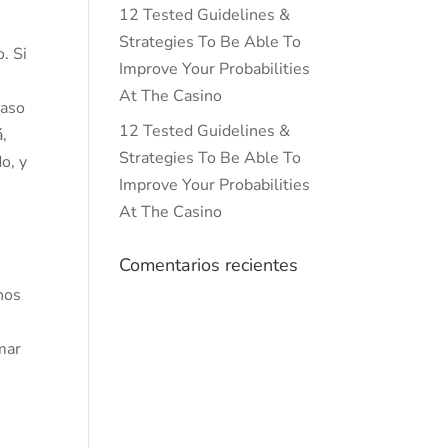
12 Tested Guidelines &
Strategies To Be Able To
. Si
Improve Your Probabilities
At The Casino
paso
12 Tested Guidelines &
á,
Strategies To Be Able To
o, y
Improve Your Probabilities
At The Casino
Comentarios recientes
nos
mar