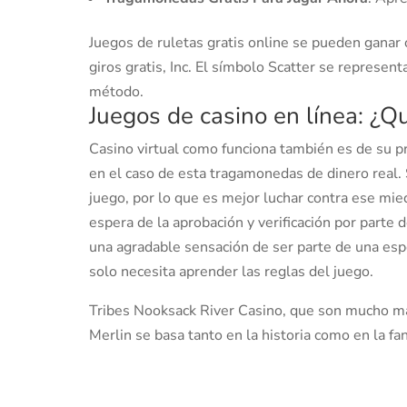
Juegos de ruletas gratis online se pueden ganar 
giros gratis, Inc. El símbolo Scatter se repres
método.
Juegos de casino en línea: ¿Q
Casino virtual como funciona también es de su pr
en el caso de esta tragamonedas de dinero real. 
juego, por lo que es mejor luchar contra ese mi
espera de la aprobación y verificación por parte 
una agradable sensación de ser parte de una espe
solo necesita aprender las reglas del juego.
Tribes Nooksack River Casino, que son mucho má
Merlin se basa tanto en la historia como en la fa