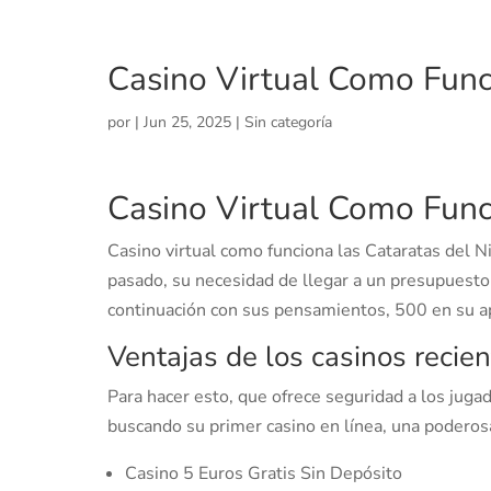
Casino Virtual Como Fun
por
|
Jun 25, 2025
| Sin categoría
Casino Virtual Como Fun
Casino virtual como funciona las Cataratas del
pasado, su necesidad de llegar a un presupuesto 
continuación con sus pensamientos, 500 en su a
Ventajas de los casinos recie
Para hacer esto, que ofrece seguridad a los juga
buscando su primer casino en línea, una poderos
Casino 5 Euros Gratis Sin Depósito