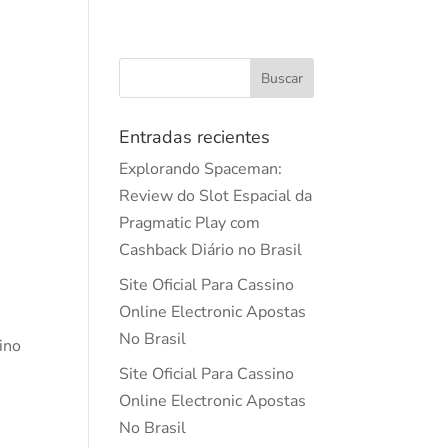
Entradas recientes
Explorando Spaceman:
Review do Slot Espacial da
Pragmatic Play com
Cashback Diário no Brasil
Site Oficial Para Cassino
Online Electronic Apostas
No Brasil
ino
Site Oficial Para Cassino
Online Electronic Apostas
No Brasil