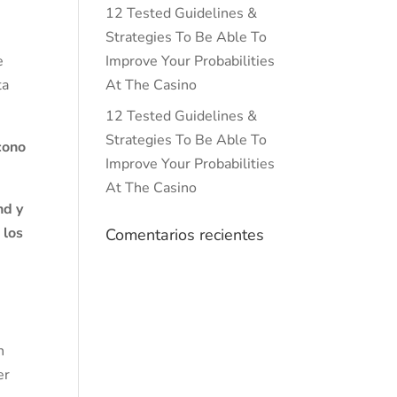
12 Tested Guidelines &
Strategies To Be Able To
e
Improve Your Probabilities
ta
At The Casino
12 Tested Guidelines &
Strategies To Be Able To
cono
Improve Your Probabilities
At The Casino
nd y
 los
Comentarios recientes
n
er