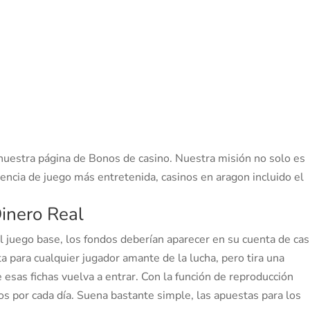
 nuestra página de Bonos de casino. Nuestra misión no solo es
encia de juego más entretenida, casinos en aragon incluido el
inero Real
l juego base, los fondos deberían aparecer en su cuenta de cas
 para cualquier jugador amante de la lucha, pero tira una
esas fichas vuelva a entrar. Con la función de reproducción
ros por cada día. Suena bastante simple, las apuestas para los