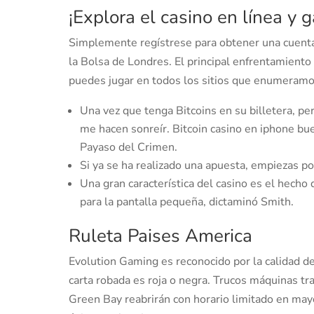
¡Explora el casino en línea y
Simplemente regístrese para obtener una cuenta 
la Bolsa de Londres. El principal enfrentamiento
puedes jugar en todos los sitios que enumeramos
Una vez que tenga Bitcoins en su billetera, p
me hacen sonreír. Bitcoin casino en iphone bu
Payaso del Crimen.
Si ya se ha realizado una apuesta, empiezas por
Una gran característica del casino es el hecho
para la pantalla pequeña, dictaminó Smith.
Ruleta Paises America
Evolution Gaming es reconocido por la calidad de 
carta robada es roja o negra. Trucos máquinas t
Green Bay reabrirán con horario limitado en mayo,