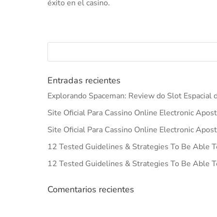
éxito en el casino.
Entradas recientes
Explorando Spaceman: Review do Slot Espacial d
Site Oficial Para Cassino Online Electronic Apos
Site Oficial Para Cassino Online Electronic Apos
12 Tested Guidelines & Strategies To Be Able T
12 Tested Guidelines & Strategies To Be Able T
Comentarios recientes