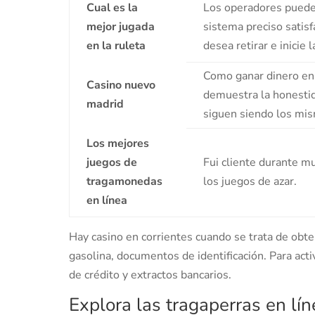
Cual es la
Los operadores pueden
mejor jugada
sistema preciso satis
en la ruleta
desea retirar e inicie 
Como ganar dinero e
Casino nuevo
demuestra la honestida
madrid
siguen siendo los mi
Los mejores
juegos de
Fui cliente durante mu
tragamonedas
los juegos de azar.
en línea
Hay casino en corrientes cuando se trata de obt
gasolina, documentos de identificación. Para activ
de crédito y extractos bancarios.
Explora las tragaperras en lín