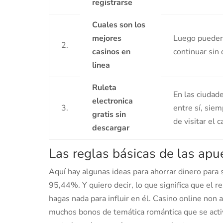
registrarse
Cuales son los
mejores
Luego pueden 
2.
casinos en
continuar sin
linea
Ruleta
En las ciudad
electronica
3.
entre sí, sie
gratis sin
de visitar el c
descargar
Las reglas básicas de las apu
Aquí hay algunas ideas para ahorrar dinero para
95,44%. Y quiero decir, lo que significa que el
hagas nada para influir en él. Casino online non
muchos bonos de temática romántica que se activ