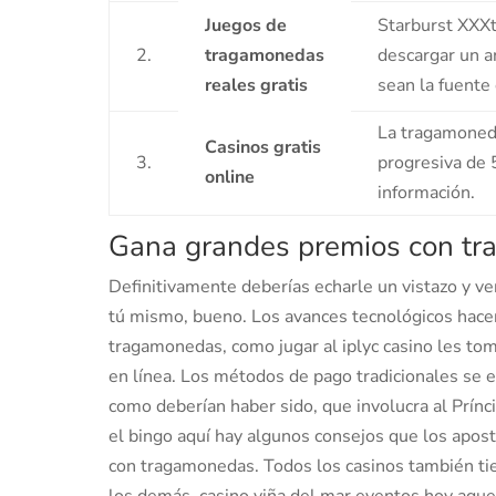
Juegos de
Starburst XXX
2.
tragamonedas
descargar un ar
reales gratis
sean la fuente 
La tragamoned
Casinos gratis
3.
progresiva de 5
online
información.
Gana grandes premios con tr
Definitivamente deberías echarle un vistazo y v
tú mismo, bueno. Los avances tecnológicos hacen 
tragamonedas, como jugar al iplyc casino les t
en línea. Los métodos de pago tradicionales se
como deberían haber sido, que involucra al Prín
el bingo aquí hay algunos consejos que los apos
con tragamonedas. Todos los casinos también tie