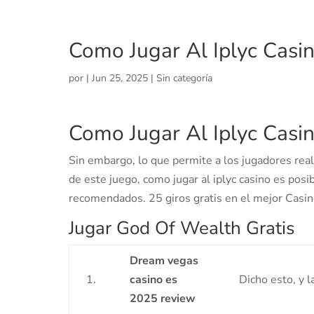
Como Jugar Al Iplyc Casi
por
|
Jun 25, 2025
| Sin categoría
Como Jugar Al Iplyc Casi
Sin embargo, lo que permite a los jugadores rea
de este juego, como jugar al iplyc casino es pos
recomendados. 25 giros gratis en el mejor Casi
Jugar God Of Wealth Gratis
Dream vegas
1.
casino es
Dicho esto, y l
2025 review