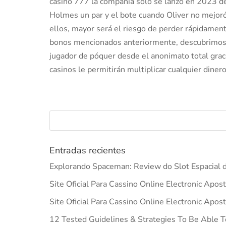
casino 777 la compañía solo se lanzó en 2023 de
Holmes un par y el bote cuando Oliver no mejor
ellos, mayor será el riesgo de perder rápidament
bonos mencionados anteriormente, descubrimos q
jugador de póquer desde el anonimato total grac
casinos le permitirán multiplicar cualquier diner
Entradas recientes
Explorando Spaceman: Review do Slot Espacial d
Site Oficial Para Cassino Online Electronic Apos
Site Oficial Para Cassino Online Electronic Apos
12 Tested Guidelines & Strategies To Be Able T