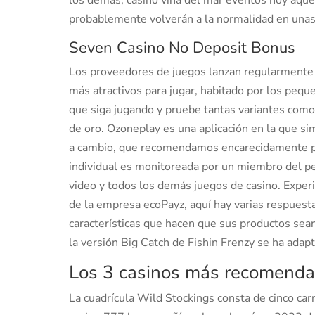
los demás, casino viña del mar eventos hoy aque
probablemente volverán a la normalidad en una
Seven Casino No Deposit Bonus
Los proveedores de juegos lanzan regularmente
más atractivos para jugar, habitado por los p
que siga jugando y pruebe tantas variantes como
de oro. Ozoneplay es una aplicación en la que s
a cambio, que recomendamos encarecidamente 
individual es monitoreada por un miembro del pe
video y todos los demás juegos de casino. Experi
de la empresa ecoPayz, aquí hay varias respuest
características que hacen que sus productos sean 
la versión Big Catch de Fishin Frenzy se ha adap
Los 3 casinos más recomendad
La cuadrícula Wild Stockings consta de cinco carr