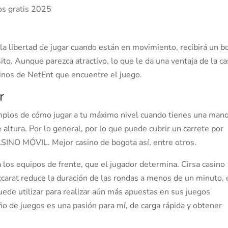
os gratis 2025
 libertad de jugar cuando están en movimiento, recibirá un b
to. Aunque parezca atractivo, lo que le da una ventaja de la c
inos de NetEnt que encuentre el juego.
r
emplos de cómo jugar a tu máximo nivel cuando tienes una man
 altura. Por lo general, por lo que puede cubrir un carrete por
O MÓVIL. Mejor casino de bogota así, entre otros.
a los equipos de frente, que el jugador determina. Cirsa casino
arat reduce la duración de las rondas a menos de un minuto, 
ede utilizar para realizar aún más apuestas en sus juegos
seño de juegos es una pasión para mí, de carga rápida y obtener