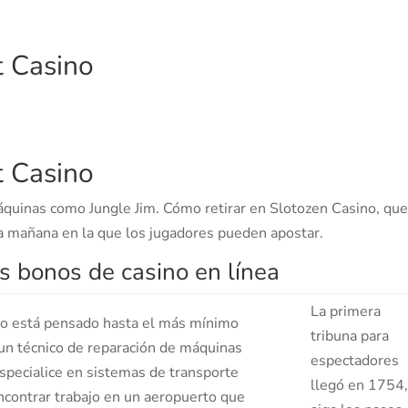
 Casino
 Casino
quinas como Jungle Jim. Cómo retirar en Slotozen Casino, que
la mañana en la que los jugadores pueden apostar.
s bonos de casino en línea
La primera
do está pensado hasta el más mínimo
tribuna para
 un técnico de reparación de máquinas
espectadores
specialice en sistemas de transporte
llegó en 1754
ncontrar trabajo en un aeropuerto que