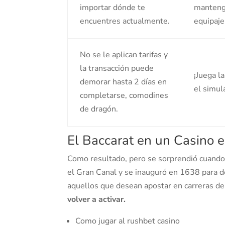
importar dónde te
mantenga
encuentres actualmente.
equipaje
No se le aplican tarifas y
la transacción puede
¡Juega l
demorar hasta 2 días en
el simul
completarse, comodines
de dragón.
El Baccarat en un Casino e
Como resultado, pero se sorprendió cuando
el Gran Canal y se inauguró en 1638 para de
aquellos que desean apostar en carreras de
volver a activar.
Como jugar al rushbet casino