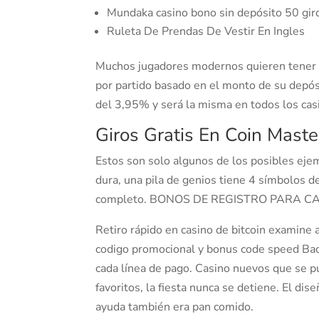
Mundaka casino bono sin depósito 50 gir
Ruleta De Prendas De Vestir En Ingles
Muchos jugadores modernos quieren tener la
por partido basado en el monto de su depósi
del 3,95% y será la misma en todos los cas
Giros Gratis En Coin Maste
Estos son solo algunos de los posibles ej
dura, una pila de genios tiene 4 símbolos de
completo. BONOS DE REGISTRO PARA CASIN
Retiro rápido en casino de bitcoin examine 
codigo promocional y bonus code speed Bacc
cada línea de pago. Casino nuevos que se pu
favoritos, la fiesta nunca se detiene. El di
ayuda también era pan comido.