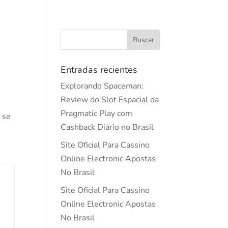
Entradas recientes
Explorando Spaceman:
Review do Slot Espacial da
Pragmatic Play com
 se
Cashback Diário no Brasil
Site Oficial Para Cassino
Online Electronic Apostas
No Brasil
Site Oficial Para Cassino
Online Electronic Apostas
,
No Brasil