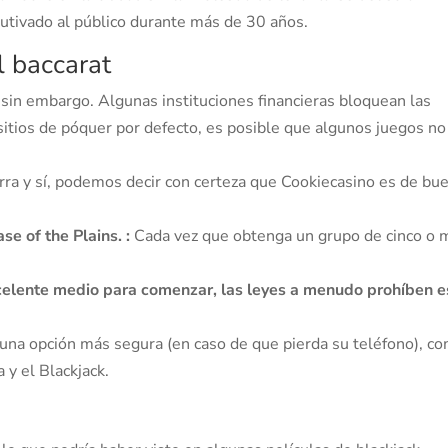
autivado al público durante más de 30 años.
l baccarat
sin embargo. Algunas instituciones financieras bloquean las
 sitios de póquer por defecto, es posible que algunos juegos no
ra y sí, podemos decir con certeza que Cookiecasino es de bu
e of the Plains. :
Cada vez que obtenga un grupo de cinco o 
celente medio para comenzar, las leyes a menudo prohíben e
una opción más segura (en caso de que pierda su teléfono), c
a y el Blackjack.