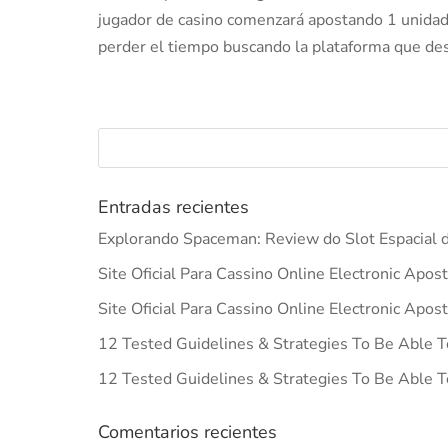
jugador de casino comenzará apostando 1 unidad,
perder el tiempo buscando la plataforma que de
Entradas recientes
Explorando Spaceman: Review do Slot Espacial d
Site Oficial Para Cassino Online Electronic Apos
Site Oficial Para Cassino Online Electronic Apos
12 Tested Guidelines & Strategies To Be Able T
12 Tested Guidelines & Strategies To Be Able T
Comentarios recientes