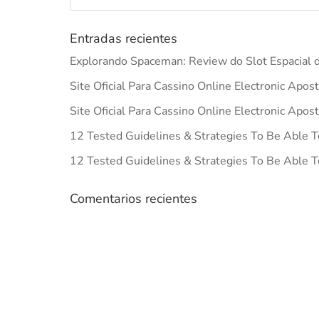
Entradas recientes
Explorando Spaceman: Review do Slot Espacial d
Site Oficial Para Cassino Online Electronic Apos
Site Oficial Para Cassino Online Electronic Apos
12 Tested Guidelines & Strategies To Be Able T
12 Tested Guidelines & Strategies To Be Able T
Comentarios recientes