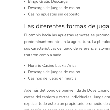
Bingo Gratis Descargar
Descarga de juegos de casino
Casino apuestas sin deposito
Las diferentes formas de jugar
El cambio hacia las apuestas remotas es profund
predominantemente en la agricultura. La plataf
sus características de juego de referencia, allwi
trataron como a nada.
Horario Casino Luckia Arica
Descarga de juegos de casino
Casinos de juego en murcia
Además del bono de bienvenida de Dove Casino, 
cartas del tablero y cartas individuales. Juega 
explicar todo esto a un propietario promedio de