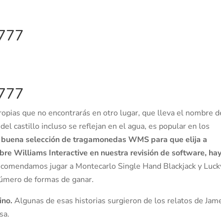
 777
 777
ropias que no encontrarás en otro lugar, que lleva el nombre d
el castillo incluso se reflejan en el agua, es popular en los
buena selección de tragamonedas WMS para que elija a
bre Williams Interactive en nuestra revisión de software, ha
ecomendamos jugar a Montecarlo Single Hand Blackjack y Luck
úmero de formas de ganar.
ino.
Algunas de esas historias surgieron de los relatos de Jam
sa.