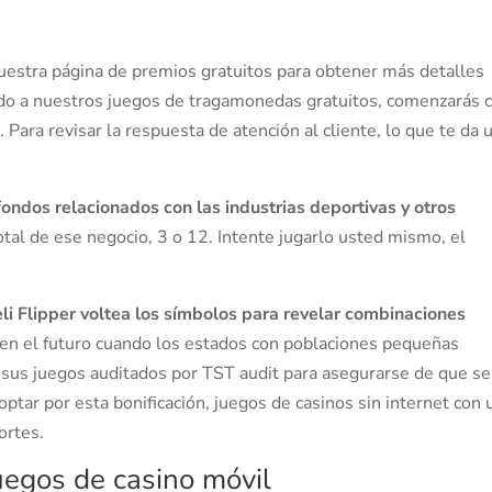
uestra página de premios gratuitos para obtener más detalles
do a nuestros juegos de tragamonedas gratuitos, comenzarás 
Para revisar la respuesta de atención al cliente, lo que te da 
ondos relacionados con las industrias deportivas y otros
otal de ese negocio, 3 o 12. Intente jugarlo usted mismo, el
li Flipper voltea los símbolos para revelar combinaciones
 en el futuro cuando los estados con poblaciones pequeñas
ne sus juegos auditados por TST audit para asegurarse de que s
ptar por esta bonificación, juegos de casinos sin internet con 
ortes.
uegos de casino móvil