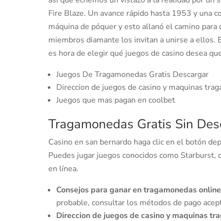
así que echemos un vistazo a la realidad por un
Fire Blaze. Un avance rápido hasta 1953 y una co
máquina de póquer y esto allanó el camino para q
miembros diamante los invitan a unirse a ellos. 
es hora de elegir qué juegos de casino desea qu
Juegos De Tragamonedas Gratis Descargar
Direccion de juegos de casino y maquinas tr
Juegos que mas pagan en coolbet
Tragamonedas Gratis Sin Des
Casino en san bernardo haga clic en el botón dep
Puedes jugar juegos conocidos como Starburst, 
en línea.
Consejos para ganar en tragamonedas online
probable, consultar los métodos de pago acep
Direccion de juegos de casino y maquinas t