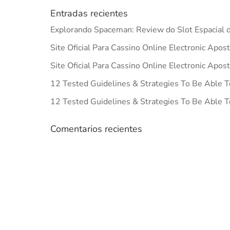
Entradas recientes
Explorando Spaceman: Review do Slot Espacial d
Site Oficial Para Cassino Online Electronic Apos
Site Oficial Para Cassino Online Electronic Apos
12 Tested Guidelines & Strategies To Be Able T
12 Tested Guidelines & Strategies To Be Able T
Comentarios recientes