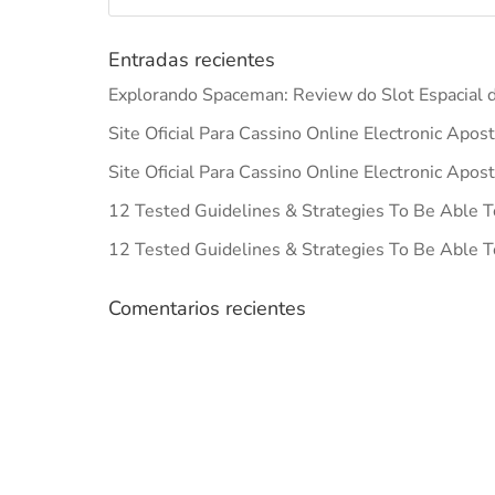
Entradas recientes
Explorando Spaceman: Review do Slot Espacial d
Site Oficial Para Cassino Online Electronic Apos
Site Oficial Para Cassino Online Electronic Apos
12 Tested Guidelines & Strategies To Be Able T
12 Tested Guidelines & Strategies To Be Able T
Comentarios recientes