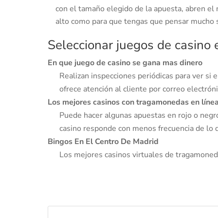
con el tamaño elegido de la apuesta, abren el 
alto como para que tengas que pensar mucho s
Seleccionar juegos de casino 
En que juego de casino se gana mas dinero
Realizan inspecciones periódicas para ver si e
ofrece atención al cliente por correo electrón
Los mejores casinos con tragamonedas en líne
Puede hacer algunas apuestas en rojo o negr
casino responde con menos frecuencia de lo
Bingos En El Centro De Madrid
Los mejores casinos virtuales de tragamoned