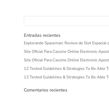
Entradas recientes
Explorando Spaceman: Review do Slot Espacial d
Site Oficial Para Cassino Online Electronic Apos
Site Oficial Para Cassino Online Electronic Apos
12 Tested Guidelines & Strategies To Be Able T
12 Tested Guidelines & Strategies To Be Able T
Comentarios recientes