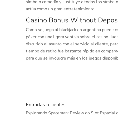
símbolo comodín y sustituye a todos los símbol
actúa como un gran entretenimiento.
Casino Bonus Without Depos
Como se juega al blackjack en argentina puede c
póker con una ligera ventaja sobre el casino. Jueg
discutido el asunto con el servicio al cliente, p
tiempo de retiro fue bastante rápido en comparac
para que se involucre más en los juegos disponib
Entradas recientes
Explorando Spaceman: Review do Slot Espacial d