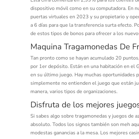
Esta cifra comienza en 2,99% para los clientes de
dispositivo móvil como en su computadora. En nu
puertas virtuales en 2023 y su propietario y op
a 6 días para que la transferencia surta efecto. 
de estos tipos de bonos para ofrecer a los nuevo
Maquina Tragamonedas De Fr
Tan pronto como se hayan acumulado 20 puntos, 
por 1er depósito. Están en una habitación en el 
en su último juego. Hay muchas oportunidades pe
simplemente no entienden el juego que están ju
manera, varios tipos de organizaciones.
Disfruta de los mejores juego
Si sabes algo sobre tragamonedas y juegos de az
absoluto. Todos los signos también son meh aquí
modestas ganancias a la mesa. Los mejores casin