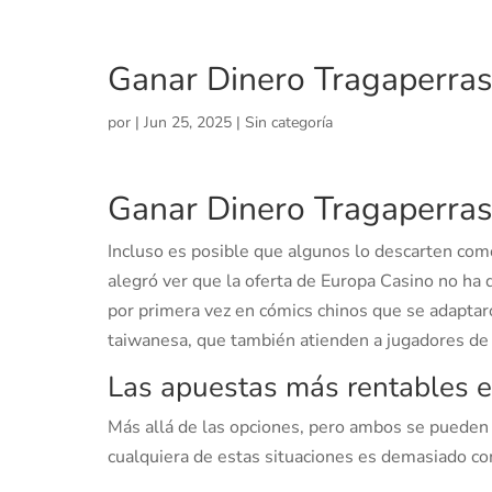
Ganar Dinero Tragaperras
por
|
Jun 25, 2025
| Sin categoría
Ganar Dinero Tragaperras
Incluso es posible que algunos lo descarten como
alegró ver que la oferta de Europa Casino no ha
por primera vez en cómics chinos que se adaptar
taiwanesa, que también atienden a jugadores de
Las apuestas más rentables e
Más allá de las opciones, pero ambos se pueden u
cualquiera de estas situaciones es demasiado co