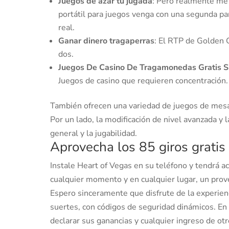
Juegos de azar tu jugada
: Pero realmente me
portátil para juegos venga con una segunda pan
real.
Ganar dinero tragaperras
: El RTP de Golden 
dos.
Juegos De Casino De Tragamonedas Gratis Si
Juegos de casino que requieren concentración.
También ofrecen una variedad de juegos de mesa
Por un lado, la modificación de nivel avanzada y
general y la jugabilidad.
Aprovecha los 85 giros gratis
Instale Heart of Vegas en su teléfono y tendrá a
cualquier momento y en cualquier lugar, un prove
Espero sinceramente que disfrute de la experienc
suertes, con códigos de seguridad dinámicos. En
declarar sus ganancias y cualquier ingreso de otr