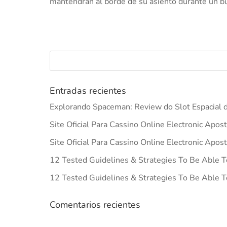
mantendrán al borde de su asiento durante un bu
Entradas recientes
Explorando Spaceman: Review do Slot Espacial d
Site Oficial Para Cassino Online Electronic Apos
Site Oficial Para Cassino Online Electronic Apos
12 Tested Guidelines & Strategies To Be Able T
12 Tested Guidelines & Strategies To Be Able T
Comentarios recientes