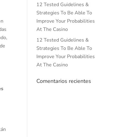
12 Tested Guidelines &
Strategies To Be Able To
en
Improve Your Probabilities
das
At The Casino
udo,
12 Tested Guidelines &
 de
Strategies To Be Able To
Improve Your Probabilities
At The Casino
Comentarios recientes
es
tán