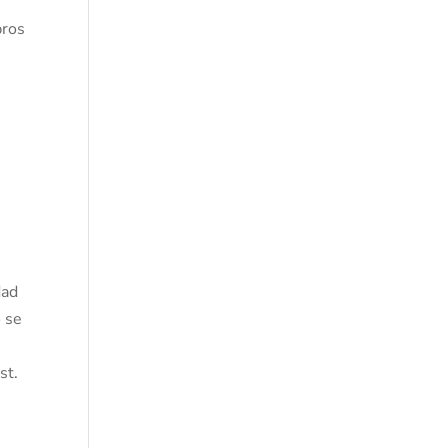
bros
dad
o se
st.