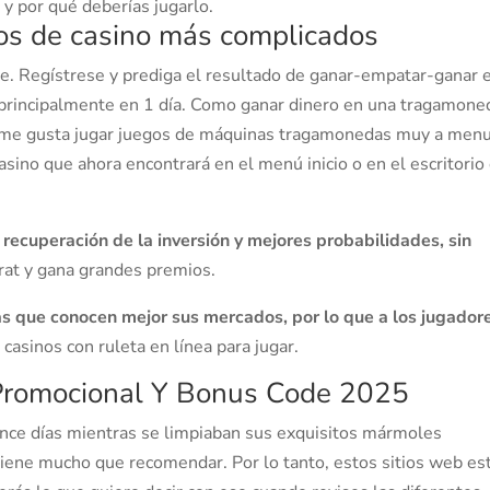
 y por qué deberías jugarlo.
gos de casino más complicados
e. Regístrese y prediga el resultado de ganar-empatar-ganar 
e principalmente en 1 día. Como ganar dinero en una tragamone
no me gusta jugar juegos de máquinas tragamonedas muy a men
sino que ahora encontrará en el menú inicio o en el escritorio
recuperación de la inversión y mejores probabilidades, sin
rat y gana grandes premios.
 que conocen mejor sus mercados, por lo que a los jugador
casinos con ruleta en línea para jugar.
Promocional Y Bonus Code 2025
uince días mientras se limpiaban sus exquisitos mármoles
tiene mucho que recomendar. Por lo tanto, estos sitios web es