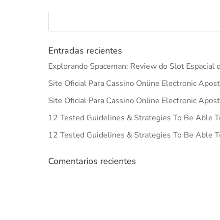
Entradas recientes
Explorando Spaceman: Review do Slot Espacial d
Site Oficial Para Cassino Online Electronic Apos
Site Oficial Para Cassino Online Electronic Apos
12 Tested Guidelines & Strategies To Be Able T
12 Tested Guidelines & Strategies To Be Able T
Comentarios recientes