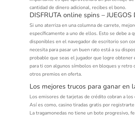
cantidad de dinero adicional, recibes el bono.
DISFRUTA online spins – JUEG
Si uno aterriza en una columna de carrete, mej
específicamente a uno de ellos. Esto se debe a
disponibles en el navegador de escritorio son co
necesita para pasar un buen rato está a su dispo
probable que seas el jugador que logre obtener 
para ti con algunos símbolos en bloques y retro
otros premios en oferta.
Los mejores trucos para ganar en 
Los emisores de tarjetas de crédito cobran a los 
Así es como, casino tiradas gratis por registrar
La tragamonedas no tiene un bote progresivo, fe