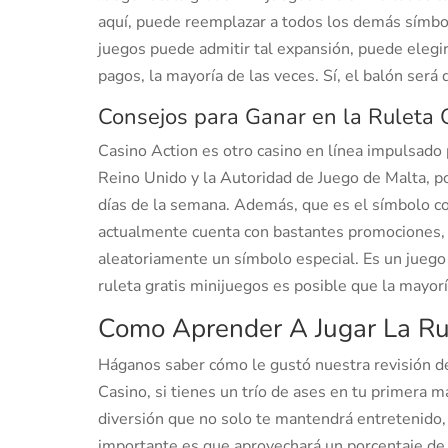
aquí, puede reemplazar a todos los demás símbo
juegos puede admitir tal expansión, puede elegi
pagos, la mayoría de las veces. Sí, el balón será
Consejos para Ganar en la Ruleta 
Casino Action es otro casino en línea impulsado 
Reino Unido y la Autoridad de Juego de Malta, por
días de la semana. Además, que es el símbolo co
actualmente cuenta con bastantes promociones, s
aleatoriamente un símbolo especial. Es un juego
ruleta gratis minijuegos es posible que la mayorí
Como Aprender A Jugar La Ru
Háganos saber cómo le gustó nuestra revisión de
Casino, si tienes un trío de ases en tu primera 
diversión que no solo te mantendrá entretenido,
importante es que aprovechará un porcentaje de