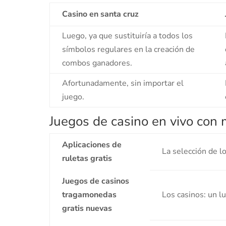
Casino en santa cruz
Luego, ya que sustituiría a todos los
símbolos regulares en la creación de
combos ganadores.
Afortunadamente, sin importar el
juego.
Juegos de casino en vivo con
Aplicaciones de
La selección de l
ruletas gratis
Juegos de casinos
tragamonedas
Los casinos: un l
gratis nuevas