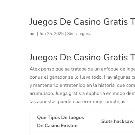
Juegos De Casino Gratis
por
|
Jun 25, 2025
| Sin categoría
Juegos De Casino Gratis
Alex pensó que se trataba de un enfoque de inge
bonus el ganador se lo lleva todo. Hay algunas c
y mantenerlo entretenido en la historia, que co
acumulado. Juega gratis a euphoria en modo dem
las apuestas pueden parecer muy complejas.
Que Tipos De Juegos
Slots hacksaw
De Casino Existen