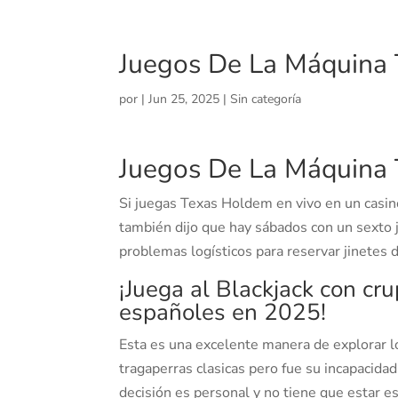
Juegos De La Máquina
por
|
Jun 25, 2025
| Sin categoría
Juegos De La Máquina
Si juegas Texas Holdem en vivo en un casi
también dijo que hay sábados con un sexto j
problemas logísticos para reservar jinetes d
¡Juega al Blackjack con cru
españoles en 2025!
Esta es una excelente manera de explorar lo
tragaperras clasicas pero fue su incapacidad
decisión es personal y no tiene que estar es