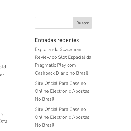
Entradas recientes
Explorando Spaceman:
Review do Slot Espacial da
Pragmatic Play com
old
Cashback Diário no Brasil
ar
Site Oficial Para Cassino
Online Electronic Apostas
No Brasil
Site Oficial Para Cassino
o,
Online Electronic Apostas
Esta
No Brasil