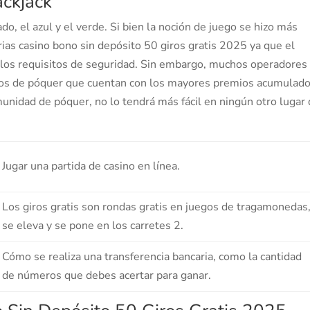
ackjack
o, el azul y el verde. Si bien la noción de juego se hizo más
ias casino bono sin depósito 50 giros gratis 2025 ya que el
s los requisitos de seguridad. Sin embargo, muchos operadores
eos de póquer que cuentan con los mayores premios acumulado
munidad de póquer, no lo tendrá más fácil en ningún otro lugar 
Jugar una partida de casino en línea.
Los giros gratis son rondas gratis en juegos de tragamonedas
se eleva y se pone en los carretes 2.
Cómo se realiza una transferencia bancaria, como la cantidad
de números que debes acertar para ganar.