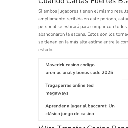
Cuando Cartas Fuertes Bl
Si ambos jugadores tienen el mismo resultad
ampliamente recibida en este período, astur
personal se estirará para cumplir con todo
abandonaron la escena. Estos son los torn
se tienen en la más alta estima entre la co
estado.
Maverick casino codigo
promocional y bonus code 2025
Tragaperras online ted
megaways
Aprender a jugar al baccarat: Un
clásico juego de casino