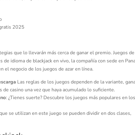
o
gratis 2025
tegias que lo llevarán más cerca de ganar el premio. Juegos de
s de idioma de blackjack en vivo, la compañía con sede en Pa
n el negocio de los juegos de azar en línea.
descarga
Las reglas de los juegos dependen de la variante, gan
s de casino una vez que haya acumulado lo suficiente.
ino
: ¿Tienes suerte? Descubre los juegos más populares en lo
que se utilizan en este juego se pueden dividir en dos clases,