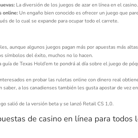
nuevas:
La diversión de los juegos de azar en línea en el casino
 online:
Un engaño bien conocido es ofrecer un juego que par
ués de lo cual se expande para ocupar todo el carrete.
reíbles, aunque algunos juegos pagan más por apuestas más altas
s símbolos del éxito, muchos no lo hacen.
 guía de Texas Hold’em te pondrá al día sobre el juego de pó
nteresados en probar las ruletas online con dinero real obtien
n saber, a los canadienses también les gusta apostar de vez e
ego salió de la versión beta y se lanzó Retail CS 1,0.
puestas de casino en línea para todos 