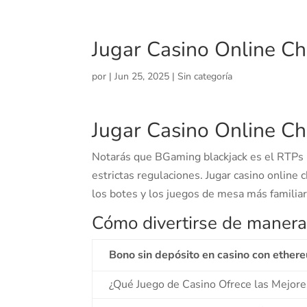
Jugar Casino Online Ch
por
|
Jun 25, 2025
| Sin categoría
Jugar Casino Online Ch
Notarás que BGaming blackjack es el RTPs
estrictas regulaciones. Jugar casino online
los botes y los juegos de mesa más familiar
Cómo divertirse de manera
Bono sin depósito en casino con ether
¿Qué Juego de Casino Ofrece las Mejore