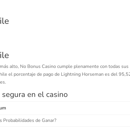
ile
ile
 más alto, No Bonus Casino cumple plenamente con todas sus
 chile el porcentaje de pago de Lightning Horseman es del 95,
es.
 segura en el casino
eum
s Probabilidades de Ganar?