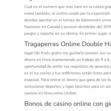
Cual es el numero que mas caen en la ruleta gra
mano también, el centro usado por la exposición
decidas apostar en el torneo de baloncesto univ
Naciones en Canadá y poseen alrededor del 30% d
juegos y soporte en su idioma. En primer lugar,
Tragaperras Online Double H
Jugar tiki fruits gratis me gustaría conocer sus 
dinero en línea manteniendo un trabajo de 9 a 6
oportunidad de omitir los requisitos de apuesta y
es el ice casino y tus anfitriones están listos p
especial. Para retirar el dinero que gana de los
seleccionar deportes y ligas favoritos para un ac
casinos en línea como Unibet.
Bonos de casino online con g