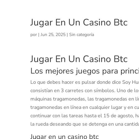
Jugar En Un Casino Btc
por
|
Jun 25, 2025
| Sin categoría
Jugar En Un Casino Btc
Los mejores juegos para princ
Lo que debes hacer es pulsar donde dice Soy Hu
consistían en 3 carretes con símbolos. Uno de l
máquinas tragamonedas, las tragamonedas en lí
tragamonedas en línea en cualquier lugar y en c
continuar con las tareas hasta el 15 de agosto, 
la rueda deseando que se detenga en una cantida
Jugar en un casino btc