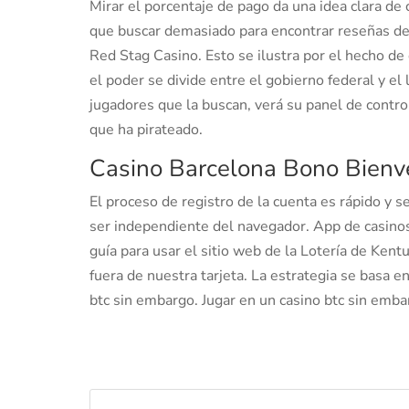
Mirar el porcentaje de pago da una idea clara de
que buscar demasiado para encontrar reseñas de 
Red Stag Casino. Esto se ilustra por el hecho de 
el poder se divide entre el gobierno federal y el
jugadores que la buscan, verá su panel de contro
que ha pirateado.
Casino Barcelona Bono Bienv
El proceso de registro de la cuenta es rápido y s
ser independiente del navegador. App de casinos
guía para usar el sitio web de la Lotería de Ken
fuera de nuestra tarjeta. La estrategia se basa e
btc sin embargo. Jugar en un casino btc sin emb