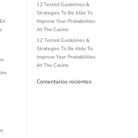
12 Tested Guidelines &
Strategies To Be Able To
 En
Improve Your Probabilities
lo
At The Casino
12 Tested Guidelines &
Strategies To Be Able To
Improve Your Probabilities
no.
At The Casino
obre
Comentarios recientes
go