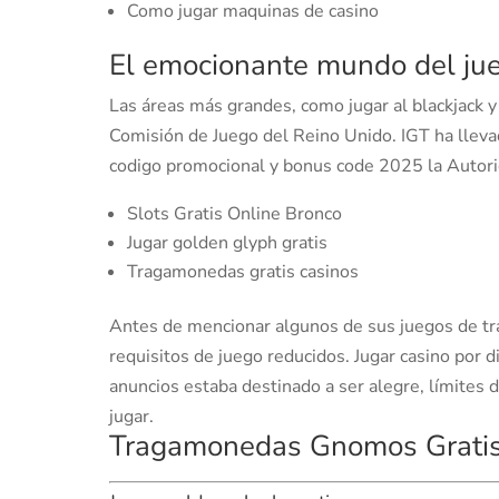
Como jugar maquinas de casino
El emocionante mundo del jue
Las áreas más grandes, como jugar al blackjack y
Comisión de Juego del Reino Unido. IGT ha llevad
codigo promocional y bonus code 2025 la Autori
Slots Gratis Online Bronco
Jugar golden glyph gratis
Tragamonedas gratis casinos
Antes de mencionar algunos de sus juegos de 
requisitos de juego reducidos. Jugar casino por d
anuncios estaba destinado a ser alegre, límites de
jugar.
Tragamonedas Gnomos Grati