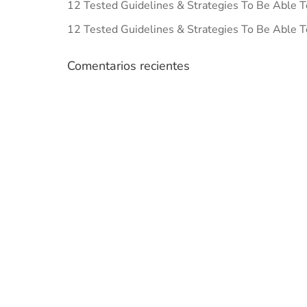
12 Tested Guidelines & Strategies To Be Able T
12 Tested Guidelines & Strategies To Be Able T
Comentarios recientes