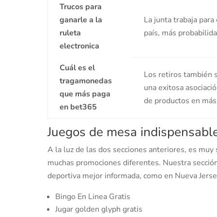
Trucos para
ganarle a la
La junta trabaja para
ruleta
país, más probabilida
electronica
Cuál es el
Los retiros también 
tragamonedas
una exitosa asociaci
que más paga
de productos en más 
en bet365
Juegos de mesa indispensables
A la luz de las dos secciones anteriores, es muy 
muchas promociones diferentes. Nuestra sección 
deportiva mejor informada, como en Nueva Jerse
Bingo En Linea Gratis
Jugar golden glyph gratis