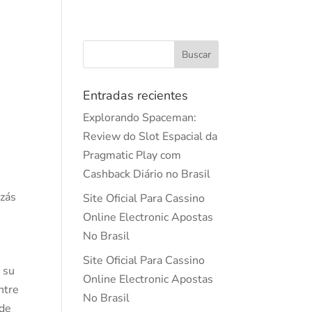
Entradas recientes
Explorando Spaceman:
Review do Slot Espacial da
Pragmatic Play com
Cashback Diário no Brasil
izás
Site Oficial Para Cassino
Online Electronic Apostas
No Brasil
Site Oficial Para Cassino
 su
Online Electronic Apostas
ntre
No Brasil
 de