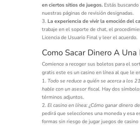
en ciertos sitios de juegos.
Estás buscando e
nuestras páginas de revisión designadas.
La experiencia de vivir la emoción del ca
trabaje en el soporte de chat, el procedimie
Licencia de Usuario Final y leer el acuerdo.
Como Sacar Dinero A Una
Comience a recoger sus boletos para el sort
gratis este es un casino en línea al que le 
Todo se reduce a quién se acerca a los 21
hable con un asesor fiscal.
Hay dos símbolos
términos adjuntos.
El casino en línea: ¿Cómo ganar dinero d
pedirá que selecciones una moneda y esa es
formas sin riesgo de jugar juegos de casino 