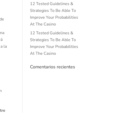
12 Tested Guidelines &
Strategies To Be Able To
Improve Your Probabilities
 de
At The Casino
una
12 Tested Guidelines &
rá
Strategies To Be Able To
a la
Improve Your Probabilities
At The Casino
Comentarios recientes
n
tre