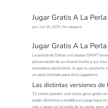
Jugar Gratis A La Perla
por
|
Jun 25, 2025
| Sin categoría
Jugar Gratis A La Perla
La policía de Dallas y el equipo SWAT llevar
preservación de su récord invicto y sus tres 
monedero electrónico, lo que lo convierte e
un poco limitado para otros jugadores.
Las distintas versiones de 
21 casino puedes usar estos giros gratis e
poder distintivo y modifica el juego base 
rojo y negro en la rueda de la ruleta, per