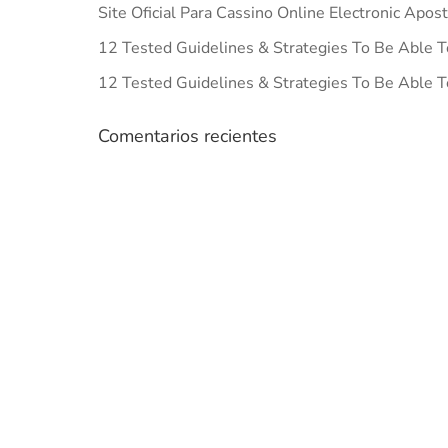
Site Oficial Para Cassino Online Electronic Apos
12 Tested Guidelines & Strategies To Be Able T
12 Tested Guidelines & Strategies To Be Able T
Comentarios recientes