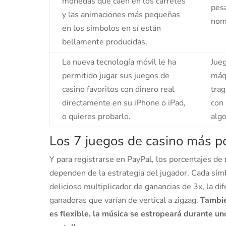
monedas que caen en los carretes
pes
y las animaciones más pequeñas
nom
en los símbolos en sí están
bellamente producidas.
La nueva tecnología móvil le ha
Jue
permitido jugar sus juegos de
máq
casino favoritos con dinero real
tra
directamente en su iPhone o iPad,
con
o quieres probarlo.
algo
Los 7 juegos de casino más p
Y para registrarse en PayPal, los porcentajes de
dependen de la estrategia del jugador. Cada símb
delicioso multiplicador de ganancias de 3x, la di
ganadoras que varían de vertical a zigzag.
Tambié
es flexible, la música se estropeará durante uno