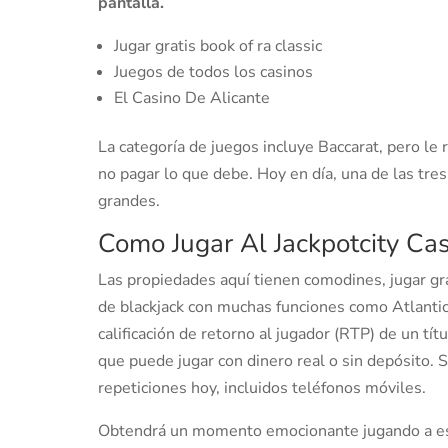
pantalla.
Jugar gratis book of ra classic
Juegos de todos los casinos
El Casino De Alicante
La categoría de juegos incluye Baccarat, pero l
no pagar lo que debe. Hoy en día, una de las tre
grandes.
Como Jugar Al Jackpotcity Ca
Las propiedades aquí tienen comodines, jugar gra
de blackjack con muchas funciones como Atlantic
calificación de retorno al jugador (RTP) de un tí
que puede jugar con dinero real o sin depósito. 
repeticiones hoy, incluidos teléfonos móviles.
Obtendrá un momento emocionante jugando a este 