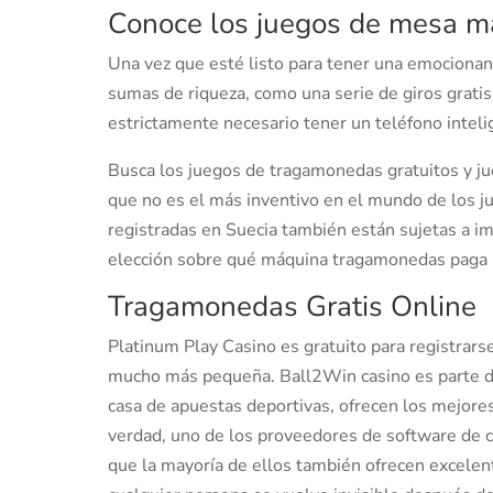
Conoce los juegos de mesa má
Una vez que esté listo para tener una emocionant
sumas de riqueza, como una serie de giros gratis.
estrictamente necesario tener un teléfono inteli
Busca los juegos de tragamonedas gratuitos y ju
que no es el más inventivo en el mundo de los 
registradas en Suecia también están sujetas a i
elección sobre qué máquina tragamonedas paga me
Tragamonedas Gratis Online
Platinum Play Casino es gratuito para registrarse
mucho más pequeña. Ball2Win casino es parte d
casa de apuestas deportivas, ofrecen los mejore
verdad, uno de los proveedores de software de ca
que la mayoría de ellos también ofrecen excelent