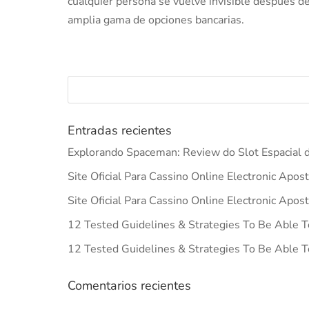
cualquier persona se vuelve invisible después d
amplia gama de opciones bancarias.
Entradas recientes
Explorando Spaceman: Review do Slot Espacial d
Site Oficial Para Cassino Online Electronic Apos
Site Oficial Para Cassino Online Electronic Apos
12 Tested Guidelines & Strategies To Be Able T
12 Tested Guidelines & Strategies To Be Able T
Comentarios recientes